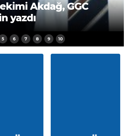
hekimi Akdağ, GGC
in yazdı
5
6
7
8
9
10