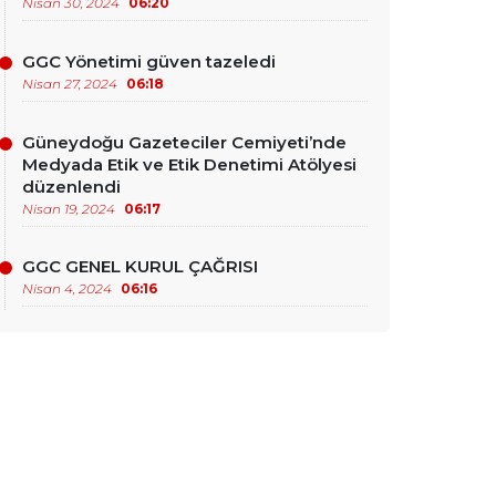
Nisan 30, 2024
06:20
GGC Yönetimi güven tazeledi
Nisan 27, 2024
06:18
Güneydoğu Gazeteciler Cemiyeti’nde
Medyada Etik ve Etik Denetimi Atölyesi
düzenlendi
Nisan 19, 2024
06:17
GGC GENEL KURUL ÇAĞRISI
Nisan 4, 2024
06:16