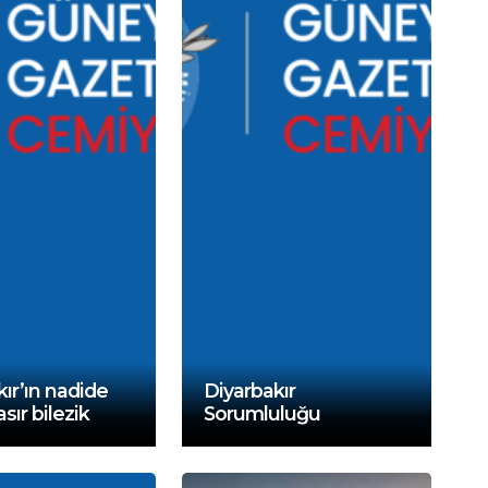
ır’ın nadide
Diyarbakır
asır bilezik
Sorumluluğu