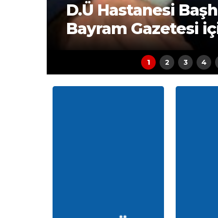
D.Ü Hastanesi Baş
Bayram Gazetesi iç
1
2
3
4