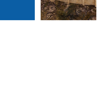
HÖYÜK VE
ROMA’NIN SINIR
U SARAYI
GARNİZONU
ZERZEVAN KALESİ
TURİZM TÜM
SEKTÖRLERE İVME
KAZANDIRIYOR