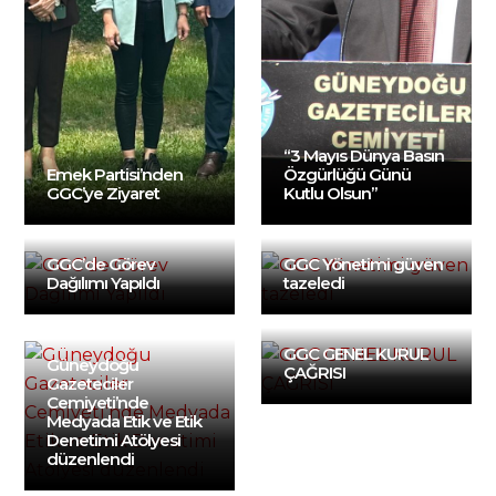
“3 Mayıs Dünya Basın
Emek Partisi’nden
Özgürlüğü Günü
GGC’ye Ziyaret
Kutlu Olsun”
GGC’de Görev
GGC Yönetimi güven
Dağılımı Yapıldı
tazeledi
GGC GENEL KURUL
Güneydoğu
ÇAĞRISI
Gazeteciler
Cemiyeti’nde
Medyada Etik ve Etik
Denetimi Atölyesi
düzenlendi