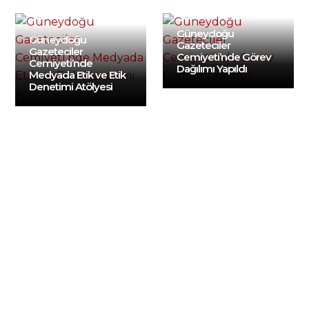
Güneydoğu
Güneydoğu
Gazeteciler
Gazeteciler
Cemiyeti’nde Görev
Cemiyeti’nde
Dağılımı Yapıldı
Medyada Etik ve Etik
Denetimi Atölyesi
Web sitemizde yer alan haber içerikleri izin
alınmadan, kaynak gösterilerek dahi iktibas
edilemez. Kanuna aykırı ve izinsiz olarak
kopyalanamaz, başka yerde yayınlanamaz.
KVKK VE İZINLER