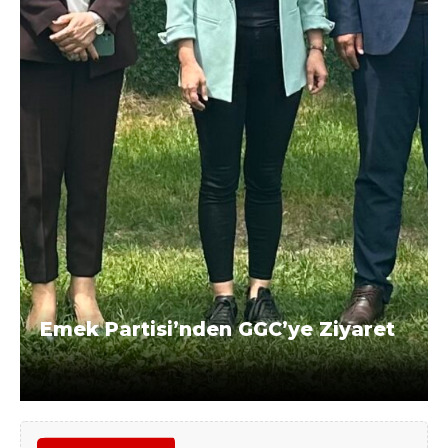
Emek Partisi’nden GGC’ye Ziyaret